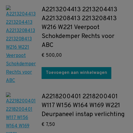
A2213204413 2213204413
A2213208413 2213208413
W216 W221 Veerpoot
Schokdemper Rechts voor
ABC
€
500,00
Toevoegen aan winkelwagen
A2218200401 2218200401
W117 W156 W164 W169 W221
Deurpaneel instap verlichting
€
7,50