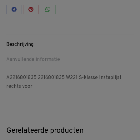
Share
Share
Share
on
on
on
Facebook
Pinterest
WhatsApp
Beschrijving
Aanvullende informatie
A2216801835 2216801835 W221 S-klasse Instaplijst
rechts voor
Gerelateerde producten