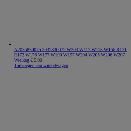
A2035830075 2035830075 W203 W117 W118 W156 R171
R172 W176 W177 W190 W197 W204 W205 W206 W207
Wielkeg
€
5,00
Toevoegen aan winkelwagen