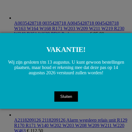
A0035428718 0035428718 A0045428718 0045428718
W163 W164 W168 R171 W203 W209 W211 W219 R230
W240 R251 W639 PDC Parkeer sensor
€
95,00
Toevoegen aan winkelwagen
VAKANTIE!
Wij zijn gesloten t/m 13 augustus. U kunt gewoon bestellingen
plaatsen, maar houd er rekening mee dat deze pas op 14
augustus 2026 verstuurd zullen worden!
Sluiten
A2118209126 2118209126 Alarm wegsleep relais unit R129
R170 R171 W140 W202 W203 W208 W209 W211 W220
W463
€
112,50