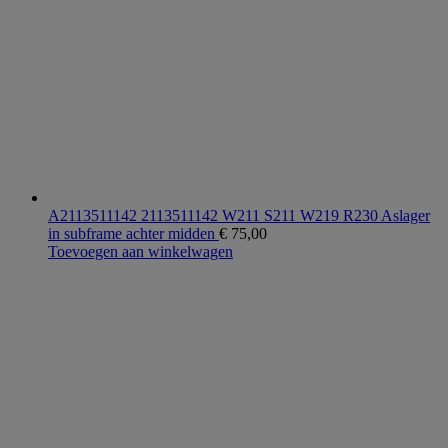
A2113511142 2113511142 W211 S211 W219 R230 Aslager
in subframe achter midden
€
75,00
Toevoegen aan winkelwagen