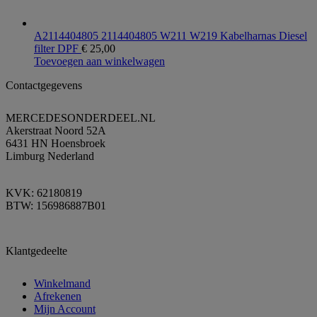
A2114404805 2114404805 W211 W219 Kabelharnas Diesel
filter DPF
€
25,00
Toevoegen aan winkelwagen
Contactgegevens
MERCEDESONDERDEEL.NL
Akerstraat Noord 52A
6431 HN Hoensbroek
Limburg Nederland
KVK: 62180819
BTW: 156986887B01
Klantgedeelte
Winkelmand
Afrekenen
Mijn Account