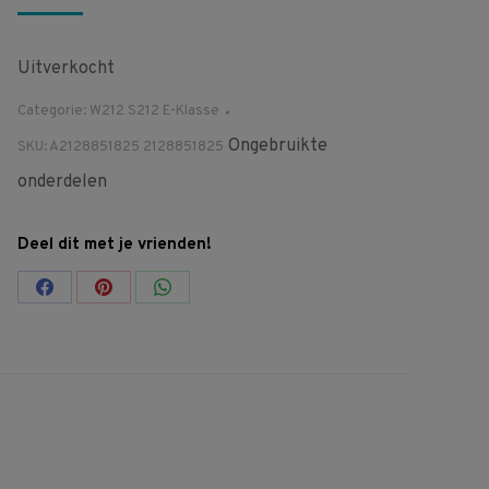
Uitverkocht
Categorie:
W212 S212 E-Klasse
Ongebruikte
SKU:
A2128851825 2128851825
onderdelen
Deel dit met je vrienden!
Share
Share
Share
on
on
on
Facebook
Pinterest
WhatsApp