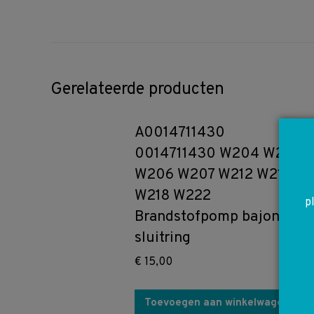
Gerelateerde producten
A0014711430
0014711430 W204 W205
W206 W207 W212 W217
W218 W222
p
Brandstofpomp bajonet
sluitring
€
15,00
Toevoegen aan winkelwagen