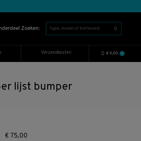
nderdeel Zoeken:
n
Verzendkosten
€
0,00
0
r lijst bumper
€
75,00