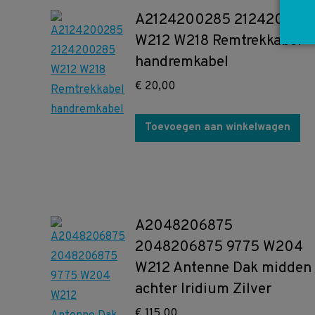
A2124200285 212420028
W212 W218 Remtrekkabel
handremkabel
€
20,00
Toevoegen aan winkelwagen
A2048206875
2048206875 9775 W204
W212 Antenne Dak midden
achter Iridium Zilver
€
115,00