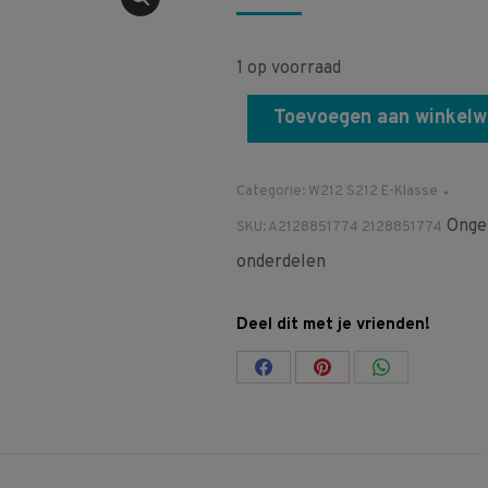
1 op voorraad
Toevoegen aan winkel
Categorie:
W212 S212 E-Klasse
Onge
SKU:
A2128851774 2128851774
onderdelen
Deel dit met je vrienden!
Share
Share
Share
on
on
on
Facebook
Pinterest
WhatsApp