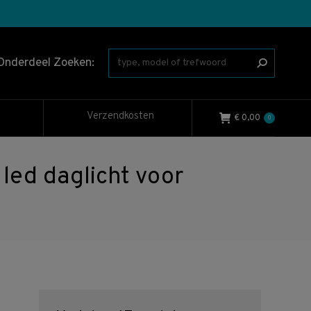
Onderdeel Zoeken:
Verzendkosten
€
0,00
0
led daglicht voor