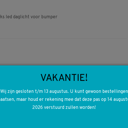
ks led daglicht voor bumper
6
A2126906462
VAKANTIE!
2126906462 W212 S212 Ash
Black sierlijst dashboard
Wij zijn gesloten t/m 13 augustus. U kunt gewoon bestellingen
laatsen, maar houd er rekening mee dat deze pas op 14 august
€
40,00
2026 verstuurd zullen worden!
Toevoegen aan winkelwagen