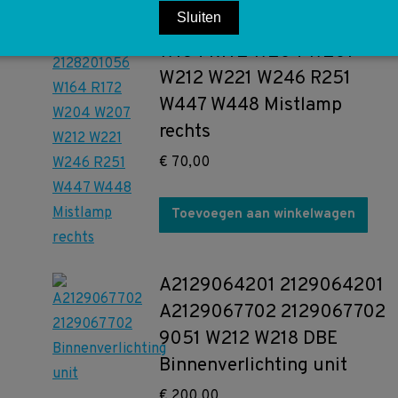
Sluiten
5
A2128201056 2128201056
W164 R172 W204 W207
W212 W221 W246 R251
W447 W448 Mistlamp
rechts
€
70,00
Toevoegen aan winkelwagen
A2129064201 2129064201
A2129067702 2129067702
9051 W212 W218 DBE
Binnenverlichting unit
€
200,00