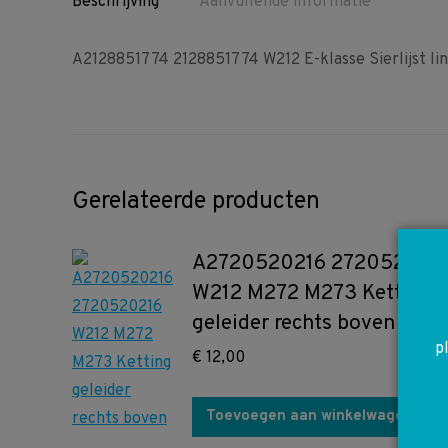
Beschrijving
Aanvullende informatie
A2128851774 2128851774 W212 E-klasse Sierlijst lin
Gerelateerde producten
A2720520216 272052021
W212 M272 M273 Ketting
geleider rechts boven
p
€
12,00
Toevoegen aan winkelwagen