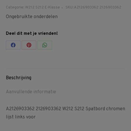
Categorie:
W212 S212 E-Klasse
SKU:
A2126903362 2126903362
Ongebruikte onderdelen
Deel dit met je vrienden!
Share
Share
Share
on
on
on
Facebook
Pinterest
WhatsApp
Beschrijving
Aanvullende informatie
A2126903362 2126903362 W212 S212 Spatbord chromen
lijst links voor