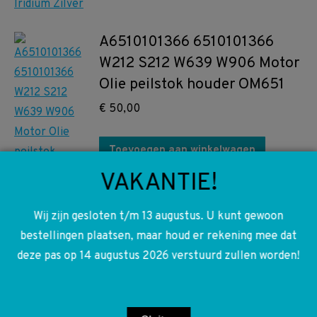
A6510101366 6510101366
W212 S212 W639 W906 Motor
Olie peilstok houder OM651
€
50,00
Toevoegen aan winkelwagen
VAKANTIE!
Wij zijn gesloten t/m 13 augustus. U kunt gewoon
A2126903325 2126903325
bestellingen plaatsen, maar houd er rekening mee dat
9051 W212 S212 Laadruimte
deze pas op 14 augustus 2026 verstuurd zullen worden!
bekleding links boven
€
25,00