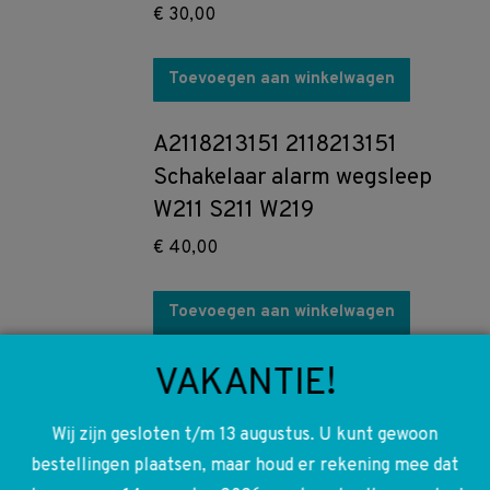
€
30,00
Toevoegen aan winkelwagen
A2118213151 2118213151
Schakelaar alarm wegsleep
W211 S211 W219
€
40,00
Toevoegen aan winkelwagen
VAKANTIE!
A2118104717 8J12 2118104717
W211 S211 W219 Binnenspiegel
Wij zijn gesloten t/m 13 augustus. U kunt gewoon
spiegel
bestellingen plaatsen, maar houd er rekening mee dat
€
100,00