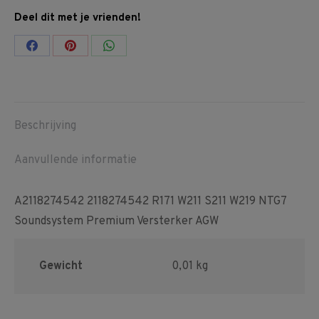
Deel dit met je vrienden!
Share
Share
Share
on
on
on
Facebook
Pinterest
WhatsApp
Beschrijving
Aanvullende informatie
A2118274542 2118274542 R171 W211 S211 W219 NTG7
Soundsystem Premium Versterker AGW
Gewicht
0,01 kg