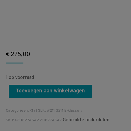
€
275,00
1 op voorraad
Toevoegen aan winkelwagen
Categorieën:
R171 SLK
,
W211 S211 E-klasse
Gebruikte onderdelen
SKU:
A2118274542 2118274542