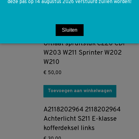
deze pas op 14 augustus 2026 verstuurd zullen worden!
Toevoegen aan winkelwagen
Sluiten
A611420501 611420501
Uitlaat spruitstuk C220 CDI
W203 W211 Sprinter W202
W210
€
50,00
Toevoegen aan winkelwagen
A2118202964 2118202964
Achterlicht S211 E-klasse
kofferdeksel links