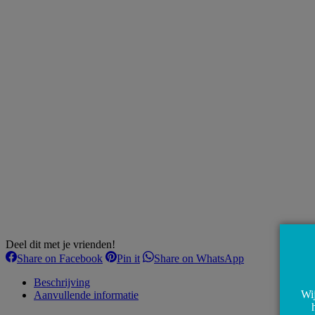
Deel dit met je vrienden!
Share
Share
Share
Share on Facebook
Pin it
Share on WhatsApp
on
on
on
Facebook
Pinterest
WhatsApp
Beschrijving
Wij
Aanvullende informatie