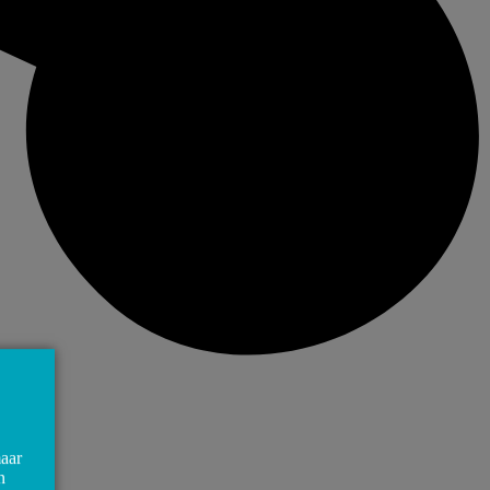
maar
n