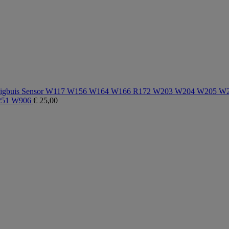
zuigbuis Sensor W117 W156 W164 W166 R172 W203 W204 W205
251 W906
€
25,00