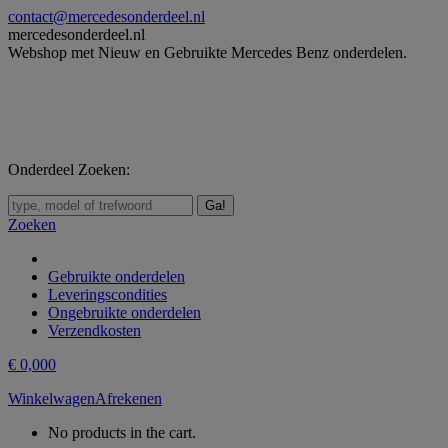
Skip
contact@mercedesonderdeel.nl
to
mercedesonderdeel.nl
content
Webshop met Nieuw en Gebruikte Mercedes Benz onderdelen.
Onderdeel Zoeken:
Zoeken:
Zoeken
Gebruikte onderdelen
Leveringscondities
Ongebruikte onderdelen
Verzendkosten
€
0,00
0
Winkelwagen
Afrekenen
No products in the cart.