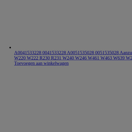
A0041533228 0041533228 A0051535028 0051535028 Aan
W220 W222 R230 R231 W240 W246 W461 W463 W639 W
Toevoegen aan winkelwagen