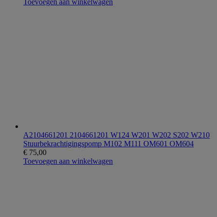
Toevoegen aan winkelwagen
A2104661201 2104661201 W124 W201 W202 S202 W210
Stuurbekrachtigingspomp M102 M111 OM601 OM604
€
75,00
Toevoegen aan winkelwagen