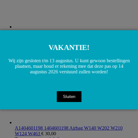
A0044305330 A0255454732 Rembekrachtiger
hoofdremcilinder relais W210 S210
€
85,00
Toevoegen aan winkelwagen
VAKANTIE!
Wij zijn gesloten t/m 13 augustus. U kunt gewoon bestellingen
plaatsen, maar houd er rekening mee dat deze pas op 14
augustus 2026 verstuurd zullen worden!
Sluiten
A1404601198 1404601198 Airbag W140 W202 W210
W124 W463
€
30,00