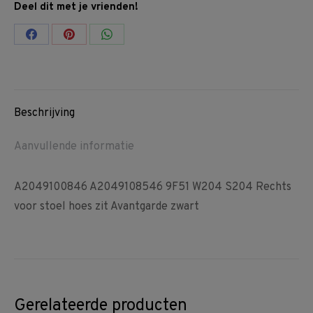
Deel dit met je vrienden!
Share
Share
Share
on
on
on
Facebook
Pinterest
WhatsApp
Beschrijving
Aanvullende informatie
A2049100846 A2049108546 9F51 W204 S204 Rechts
voor stoel hoes zit Avantgarde zwart
Gerelateerde producten