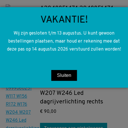
A2048851474 2048851474
W204 S204 Sierlijst mistlamp
VAKANTIE!
voorbumper rechts
Wij zijn gesloten t/m 13 augustus. U kunt gewoon
€
30,00
bestellingen plaatsen, maar houd er rekening mee dat
deze pas op 14 augustus 2026 verstuurd zullen worden!
Toevoegen aan winkelwagen
A0999060251 0999060251
Sluiten
W117 W156 R172 W176 W204
W207 W246 Led
dagrijverlichting rechts
€
90,00