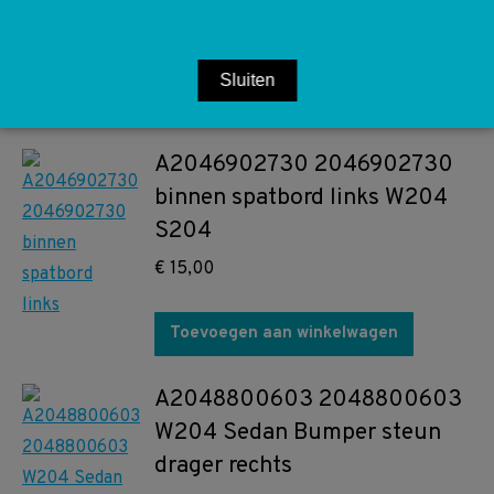
€
10,00
Sluiten
Toevoegen aan winkelwagen
A2046902730 2046902730
binnen spatbord links W204
S204
€
15,00
Toevoegen aan winkelwagen
A2048800603 2048800603
W204 Sedan Bumper steun
drager rechts