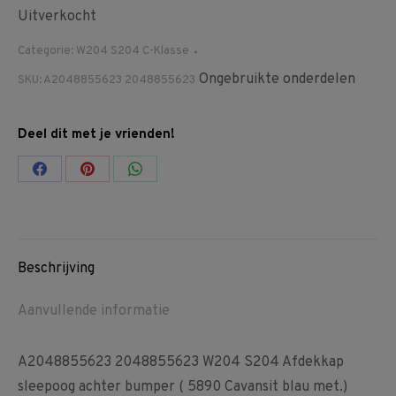
Uitverkocht
Categorie:
W204 S204 C-Klasse
Ongebruikte onderdelen
SKU:
A2048855623 2048855623
Deel dit met je vrienden!
Share
Share
Share
on
on
on
Facebook
Pinterest
WhatsApp
Beschrijving
Aanvullende informatie
A2048855623 2048855623 W204 S204 Afdekkap
sleepoog achter bumper ( 5890 Cavansit blau met.)