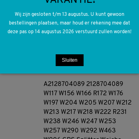
VAKANTIE!
Wij zijn gesloten t/m 13 augustus. U kunt gewoon
A2049012704 2049012704
bestellingen plaatsen, maar houd er rekening mee dat
W204 S204 Airbag unit Relais
deze pas op 14 augustus 2026 verstuurd zullen worden!
Stuurapparaat ORC
€
225,00
Sluiten
Toevoegen aan winkelwagen
A2128704089 2128704089
W117 W156 W166 R172 W176
W197 W204 W205 W207 W212
W213 W217 W218 W222 R231
W238 W246 W247 W253
W257 W290 W292 W463