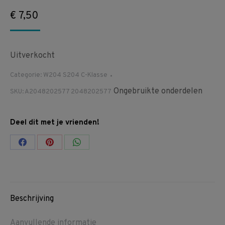
€
7,50
Uitverkocht
Categorie:
W204 S204 C-Klasse
Ongebruikte onderdelen
SKU:
A2048202577 2048202577
Deel dit met je vrienden!
Share
Share
Share
on
on
on
Facebook
Pinterest
WhatsApp
Beschrijving
Aanvullende informatie