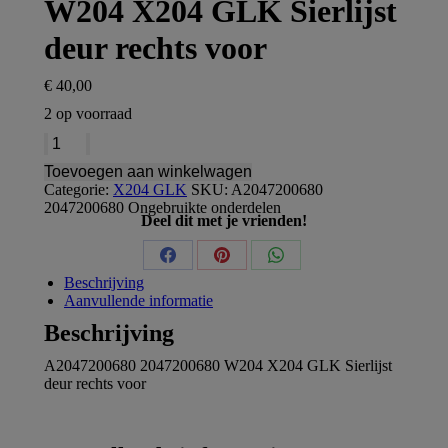
W204 X204 GLK Sierlijst
deur rechts voor
€
40,00
2 op voorraad
A2047200680
2047200680
Toevoegen aan winkelwagen
W204
Categorie:
X204 GLK
SKU:
A2047200680
X204
2047200680
Ongebruikte onderdelen
GLK
Deel dit met je vrienden!
Sierlijst
deur
rechts
Share
Share
Share
Beschrijving
voor
on
on
on
Aanvullende informatie
aantal
Beschrijving
Facebook
Pinterest
WhatsApp
A2047200680 2047200680 W204 X204 GLK Sierlijst
deur rechts voor