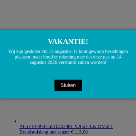
VAKANTIE!
A2740703332 2740703332 A2740705200
2740705200 M274 Brandstofleiding W204 GLK
Wij zijn gesloten t/m 13 augustus. U kunt gewoon bestellingen
€
35,00
plaatsen, maar houd er rekening mee dat deze pas op 14
Toevoegen aan winkelwagen
augustus 2026 verstuurd zullen worden!
Sluiten
A6510703981 6510703981 X204 GLK OM651
Brandstofslang met sensor
€
115,00