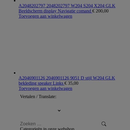
A2048202797 2048202797 W204 S204 X204 GLK
Beeldscherm display Navigatie comand
€
200,00
Toevoegen aan winkelwagen
A2046901126 2046901126 9051 D stijl W204 GLK
bekleding speaker Links
€
35,00
Toevoegen aan winkelwagen
Vertalen / Translate:
Zoeken:
Categorieën in onze webshop