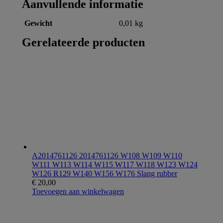
Aanvullende informatie
Gewicht
0,01 kg
Gerelateerde producten
A2014761126 2014761126 W108 W109 W110
W111 W113 W114 W115 W117 W118 W123 W124
W126 R129 W140 W156 W176 Slang rubber
€
20,00
Toevoegen aan winkelwagen