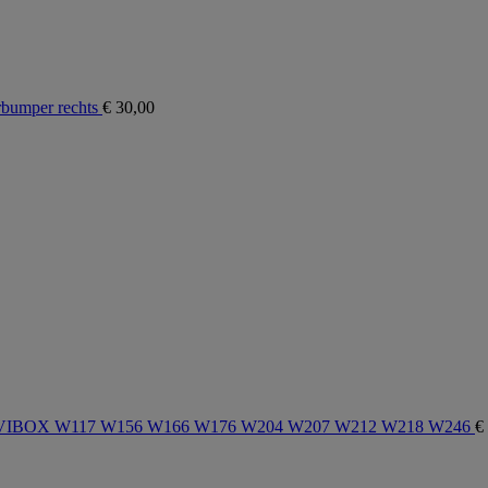
rbumper rechts
€
30,00
er NAVIBOX W117 W156 W166 W176 W204 W207 W212 W218 W246
€