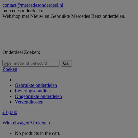
Skip
contact@mercedesonderdeel.nl
to
mercedesonderdeel.nl
content
Webshop met Nieuw en Gebruikte Mercedes Benz onderdelen.
Onderdeel Zoeken:
Zoeken:
Zoeken
Gebruikte onderdelen
Leveringscondities
Ongebruikte onderdelen
Verzendkosten
€
0,00
0
Winkelwagen
Afrekenen
No products in the cart.