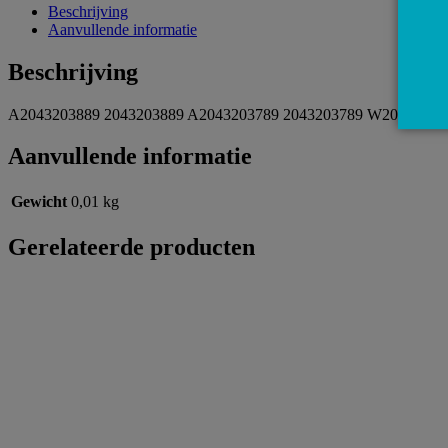
Facebook
Pinterest
WhatsApp
Beschrijving
Aanvullende informatie
Beschrijving
A2043203889 2043203889 A2043203789 2043203789 W204 W207 Stab
Aanvullende informatie
Gewicht
0,01 kg
Gerelateerde producten