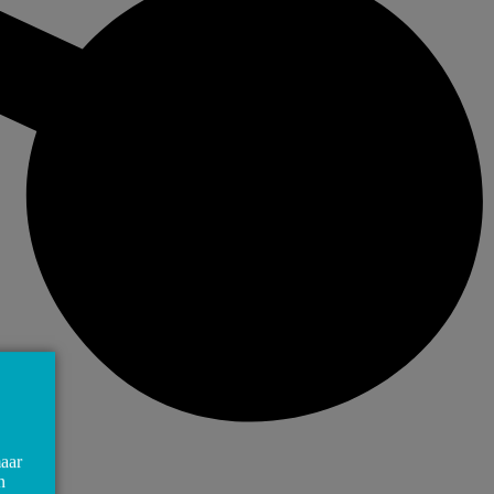
maar
n