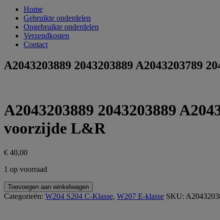
Home
Gebruikte onderdelen
Ongebruikte onderdelen
Verzendkosten
Contact
A2043203889 2043203889 A2043203789 204
A2043203889 2043203889 A20432
voorzijde L&R
€
40,00
1 op voorraad
A2043203889
Toevoegen aan winkelwagen
2043203889
Categorieën:
W204 S204 C-Klasse
,
W207 E-klasse
SKU:
A2043203
A2043203789
2043203789