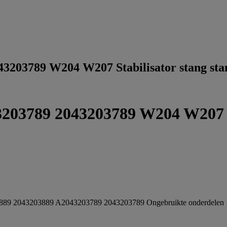
3203789 W204 W207 Stabilisator stang st
03789 2043203789 W204 W207 St
889 2043203889 A2043203789 2043203789
Ongebruikte onderdelen