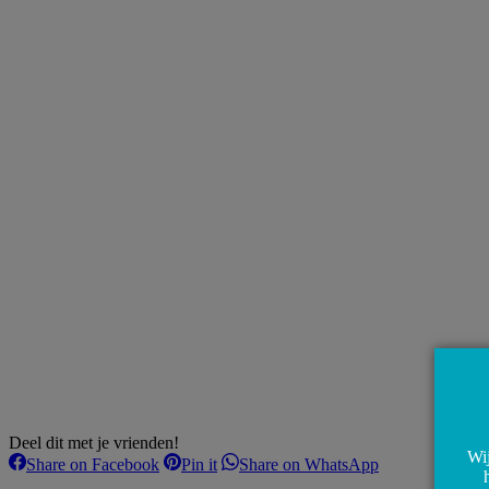
Deel dit met je vrienden!
Wij
Share
Share
Share
Share on Facebook
Pin it
Share on WhatsApp
on
on
on