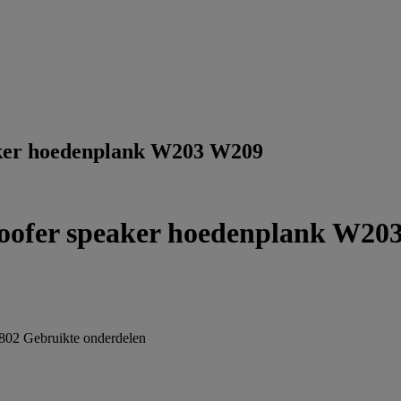
ker hoedenplank W203 W209
oofer speaker hoedenplank W20
802
Gebruikte onderdelen