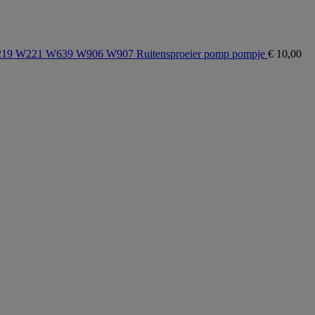
9 W221 W639 W906 W907 Ruitensproeier pomp pompje
€
10,00