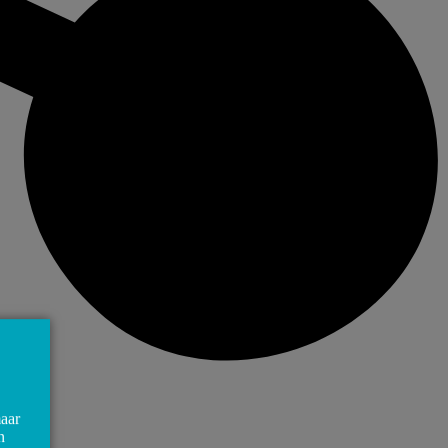
maar
n