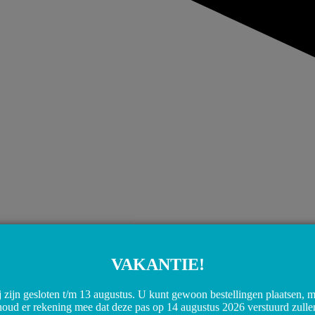
VAKANTIE!
Share on WhatsApp
Share on WhatsApp
 zijn gesloten t/m 13 augustus. U kunt gewoon bestellingen plaatsen, 
houd er rekening mee dat deze pas op 14 augustus 2026 verstuurd zulle