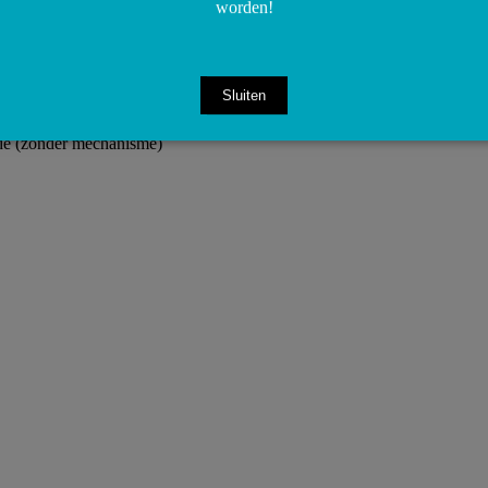
worden!
Sluiten
e (zonder mechanisme)