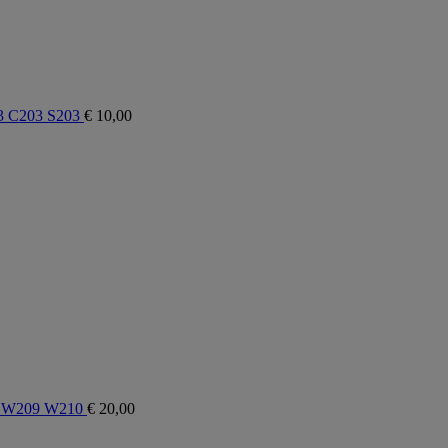
03 C203 S203
€
10,00
3 W209 W210
€
20,00