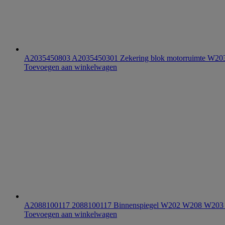
A2035450803 A2035450301 Zekering blok motorruimte W2
Toevoegen aan winkelwagen
A2088100117 2088100117 Binnenspiegel W202 W208 W20
Toevoegen aan winkelwagen