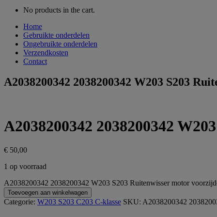
No products in the cart.
Home
Gebruikte onderdelen
Ongebruikte onderdelen
Verzendkosten
Contact
A2038200342 2038200342 W203 S203 Ruite
A2038200342 2038200342 W203 S
€
50,00
1 op voorraad
A2038200342 2038200342 W203 S203 Ruitenwisser motor voorzijde
Toevoegen aan winkelwagen
Categorie:
W203 S203 C203 C-klasse
SKU:
A2038200342 2038200