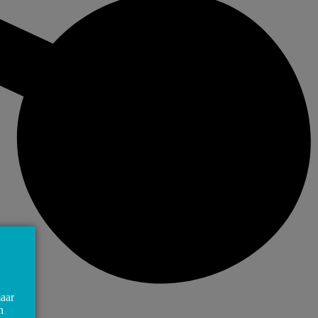
maar
n