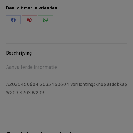
Deel dit met je vrienden!
Share
Share
Share
on
on
on
Facebook
Pinterest
WhatsApp
Beschrijving
Aanvullende informatie
A2035450604 2035450604 Verlichtingsknop afdekkap
W203 S203 W209