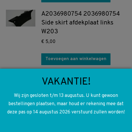
A2036980754 2036980754
Side skirt afdekplaat links
W203
€
5,00
Toevoegen aan winkelwagen
A2032420601 2032420601
VAKANTIE!
Versnellingsbak lager steun
CDI W203 W209
Wij zijn gesloten t/m 13 augustus. U kunt gewoon
bestellingen plaatsen, maar houd er rekening mee dat
€
20,00
deze pas op 14 augustus 2026 verstuurd zullen worden!
Toevoegen aan winkelwagen