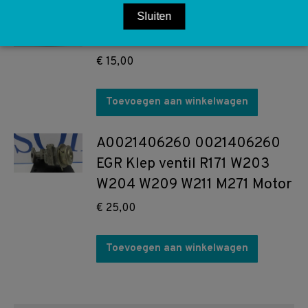
A2038300154 2038300154
Sluiten
luchtrooster links W203 S203
€
15,00
Toevoegen aan winkelwagen
A0021406260 0021406260
EGR Klep ventil R171 W203
W204 W209 W211 M271 Motor
€
25,00
Toevoegen aan winkelwagen