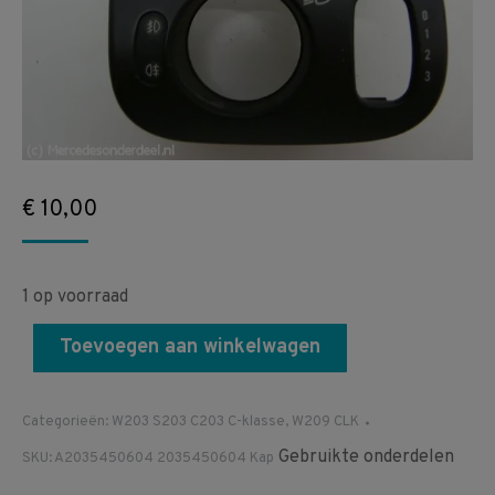
€
10,00
1 op voorraad
Toevoegen aan winkelwagen
Categorieën:
W203 S203 C203 C-klasse
,
W209 CLK
Gebruikte onderdelen
SKU:
A2035450604 2035450604 Kap