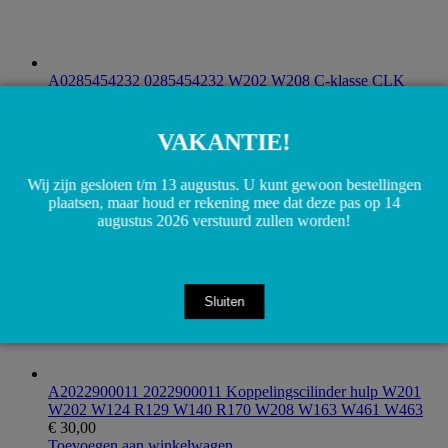
A0285454232 0285454232 W202 W208 C-klasse CLK
ECU computer motorstuurunit
€
100,00
Toevoegen aan winkelwagen
VAKANTIE!
Wij zijn gesloten t/m 13 augustus. U kunt gewoon bestellingen
plaatsen, maar houd er rekening mee dat deze pas op 14
augustus 2026 verstuurd zullen worden!
Sluiten
A2022900011 2022900011 Koppelingscilinder hulp W201
W202 W124 R129 W140 R170 W208 W163 W461 W463
€
30,00
Toevoegen aan winkelwagen