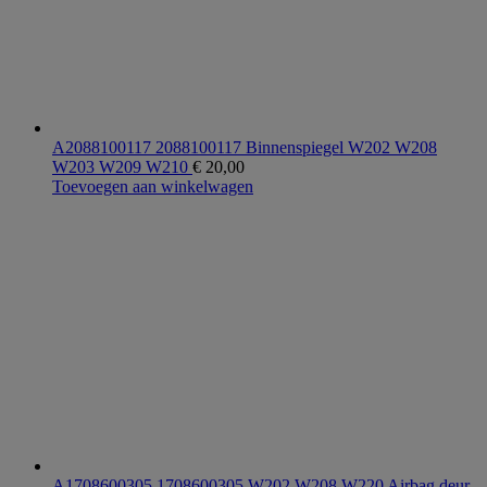
A2088100117 2088100117 Binnenspiegel W202 W208
W203 W209 W210
€
20,00
Toevoegen aan winkelwagen
A1708600305 1708600305 W202 W208 W220 Airbag deur