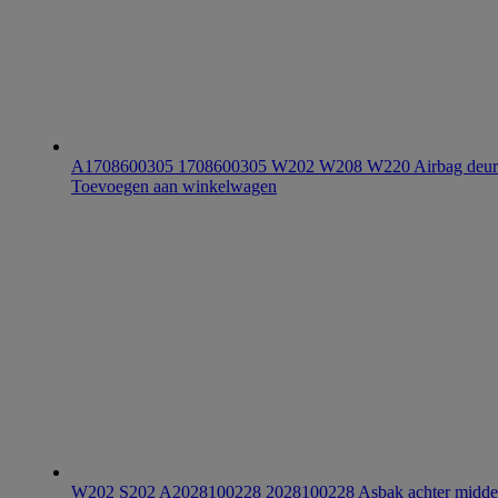
A1708600305 1708600305 W202 W208 W220 Airbag deur 
Toevoegen aan winkelwagen
W202 S202 A2028100228 2028100228 Asbak achter midde