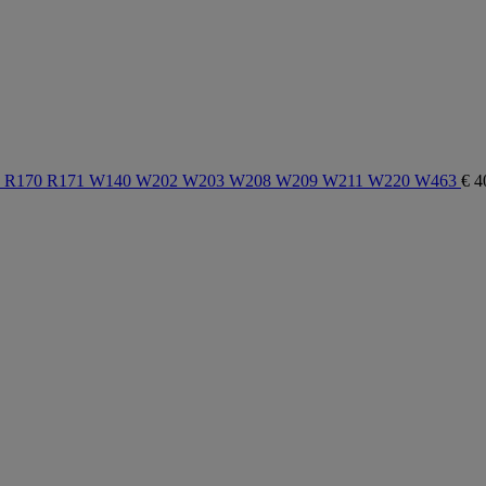
 R129 R170 R171 W140 W202 W203 W208 W209 W211 W220 W463
€
4