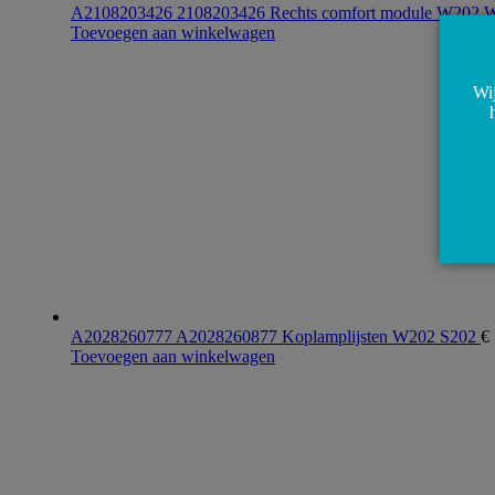
A2108203426 2108203426 Rechts comfort module W202
Toevoegen aan winkelwagen
Wij
A2028260777 A2028260877 Koplamplijsten W202 S202
€
Toevoegen aan winkelwagen