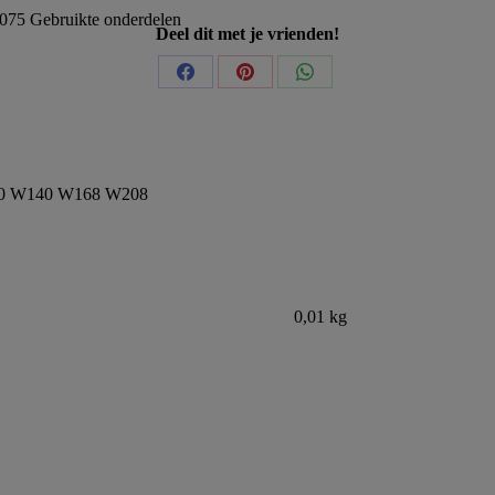
075
Gebruikte onderdelen
Deel dit met je vrienden!
Share
Share
Share
on
on
on
Facebook
Pinterest
WhatsApp
210 W140 W168 W208
0,01 kg