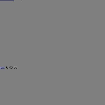
cuum
€
40,00