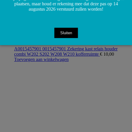
plaatsen, maar houd er rekening mee dat deze pas op 14
augustus 2026 verstuurd zullen worden!
Sluiten
A0015457901 0015457901 Zekering kast relais houder
combi W202 S202 W208 W210 kofferruimte
€
10,00
Toevoegen aan winkelwagen