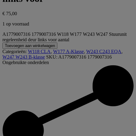
€
75,00
1 op voorraad
A1779007316 1779007316 W118 W177 W243 W247 Stuurunit
regeleenheid deur links voor aantal
Toevoegen aan winkelwagen
Categorieën:
W118 CLA
,
W177 A-Klasse
,
W243 C243 EQA
,
W247 W243 B-klasse
SKU:
A1779007316 1779007316
Ongebruikte onderdelen