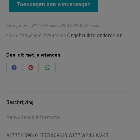
Toevoegen aan winkelwagen
Categorieën:
W177 A-Klasse
,
W247 W243 B-klasse
Ongebruikte onderdelen
SKU:
A1775409610 1775409610
Deel dit met je vrienden!
Share
Share
Share
on
on
on
Facebook
Pinterest
WhatsApp
Beschrijving
Aanvullende informatie
A1775409610 1775409610 W177 W243 W247