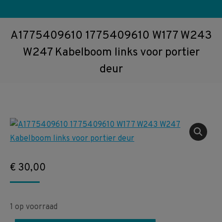
A1775409610 1775409610 W177 W243
W247 Kabelboom links voor portier
deur
€
30,00
1 op voorraad