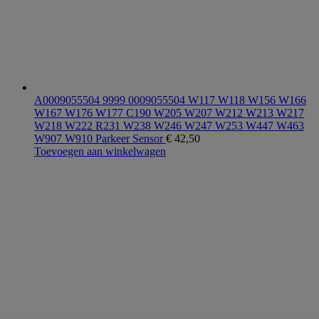
A0009055504 9999 0009055504 W117 W118 W156 W166
W167 W176 W177 C190 W205 W207 W212 W213 W217
W218 W222 R231 W238 W246 W247 W253 W447 W463
W907 W910 Parkeer Sensor
€
42,50
Toevoegen aan winkelwagen