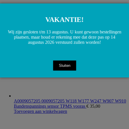
A6540704101 6540704101 OM654 Brandstofdrukleiding
leiding W177 W247 W118 W213 W257 W253
€
25,00
VAKANTIE!
Toevoegen aan winkelwagen
Wij zijn gesloten t/m 13 augustus. U kunt gewoon bestellingen
plaatsen, maar houd er rekening mee dat deze pas op 14
augustus 2026 verstuurd zullen worden!
Sluiten
A0009057205 0009057205 W118 W177 W247 W907 W910
Bandenspannings sensor TPMS vooras
€
35,00
Toevoegen aan winkelwagen