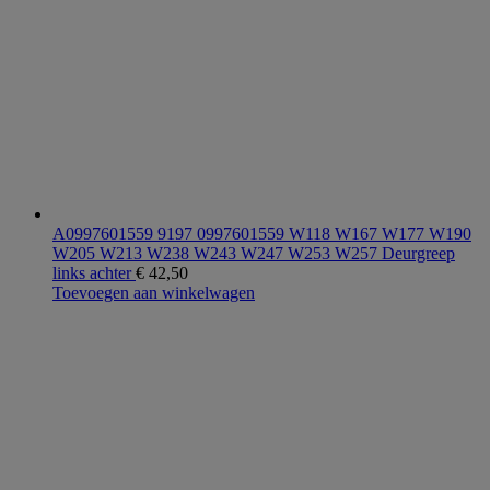
A0997601559 9197 0997601559 W118 W167 W177 W190
W205 W213 W238 W243 W247 W253 W257 Deurgreep
links achter
€
42,50
Toevoegen aan winkelwagen