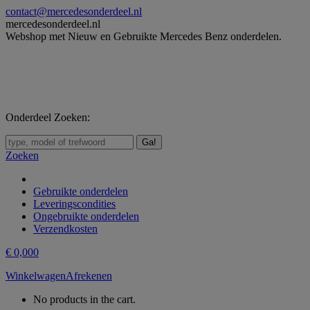
Skip
contact@mercedesonderdeel.nl
to
mercedesonderdeel.nl
content
Webshop met Nieuw en Gebruikte Mercedes Benz onderdelen.
Onderdeel Zoeken:
Zoeken:
Zoeken
Gebruikte onderdelen
Leveringscondities
Ongebruikte onderdelen
Verzendkosten
€
0,00
0
Winkelwagen
Afrekenen
No products in the cart.