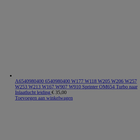
A6540980400 6540980400 W177 W118 W205 W206 W257
W253 W213 W167 W907 W910 Sprinter OM654 Turbo naar
Inlaatlucht leiding
€
35,00
Toevoegen aan winkelwagen