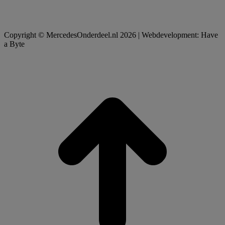
Copyright © MercedesOnderdeel.nl 2026 | Webdevelopment: Have
a Byte
t
T