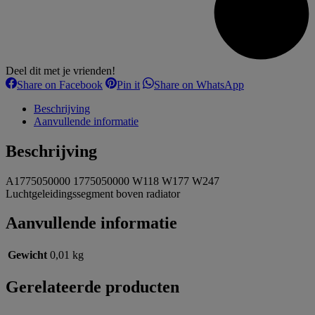
Deel dit met je vrienden!
Share
Share
Share
Share on Facebook
Pin it
Share on WhatsApp
on
on
on
Facebook
Pinterest
WhatsApp
Beschrijving
Aanvullende informatie
Beschrijving
A1775050000 1775050000 W118 W177 W247
Luchtgeleidingssegment boven radiator
Aanvullende informatie
Gewicht
0,01 kg
Gerelateerde producten