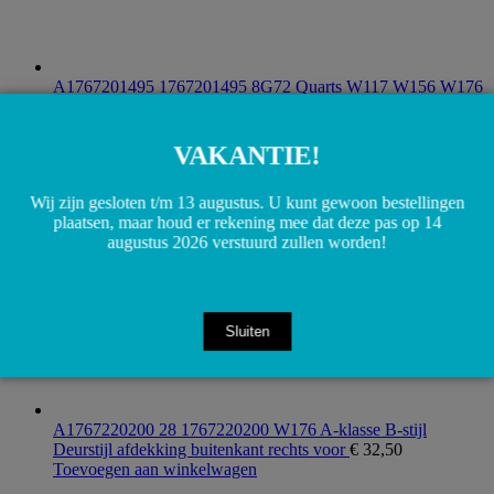
A1767201495 1767201495 8G72 Quarts W117 W156 W176
Deurgreep binnenzijde rechts voor
€
90,00
Toevoegen aan winkelwagen
VAKANTIE!
Wij zijn gesloten t/m 13 augustus. U kunt gewoon bestellingen
plaatsen, maar houd er rekening mee dat deze pas op 14
augustus 2026 verstuurd zullen worden!
Sluiten
A1767220200 28 1767220200 W176 A-klasse B-stijl
Deurstijl afdekking buitenkant rechts voor
€
32,50
Toevoegen aan winkelwagen