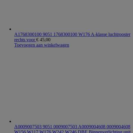
A1768300100 9051 1768300100 W176 A-klasse luchtrooster
rechts voor
€
45,00
Toevoegen aan winkelwagen
A0009007503 9051 0009007503 A0009004608 0009004608
W156 W117 W176 W242 W246 DBE Binnenverlichting unit