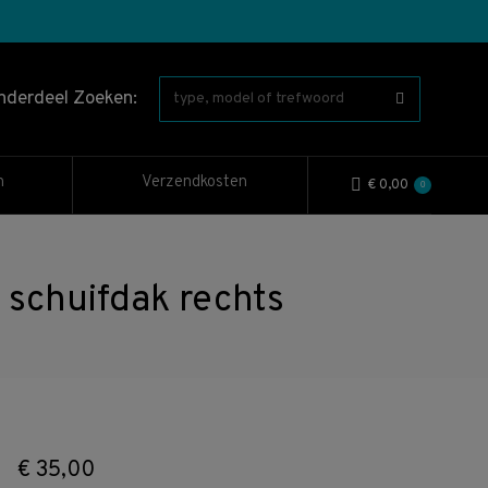
nderdeel Zoeken:
n
Verzendkosten
€
0,00
0
schuifdak rechts
€
35,00