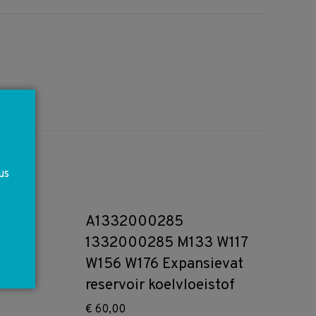
us
A1332000285
1332000285 M133 W117
W156 W176 Expansievat
reservoir koelvloeistof
€
60,00