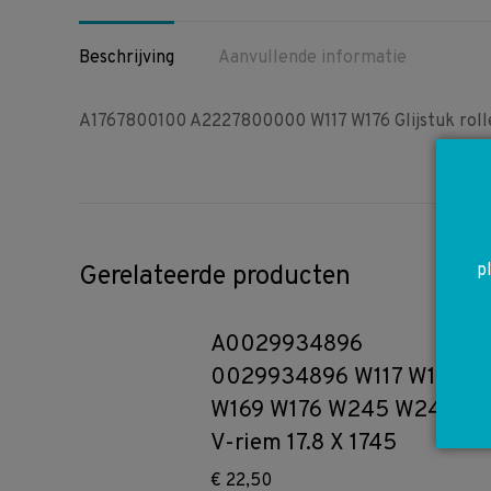
Beschrijving
Aanvullende informatie
A1767800100 A2227800000 W117 W176 Glijstuk rolle
p
Gerelateerde producten
A0029934896
0029934896 W117 W156
W169 W176 W245 W246
V-riem 17.8 X 1745
€
22,50