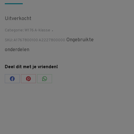
Uitverkocht
Categorie:
W176 A-klasse
Ongebruikte
SKU:
A1767800100 A2227800000
onderdelen
Deel dit met je vrienden!
Share
Share
Share
on
on
on
Facebook
Pinterest
WhatsApp