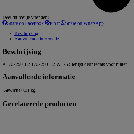
Deel dit met je vrienden!
Share
Share
Share
Share on Facebook
Pin it
Share on WhatsApp
on
on
on
Facebook
Pinterest
WhatsApp
Beschrijving
Aanvullende informatie
Beschrijving
A1767250182 1767250182 W176 Sierlijst deur rechts voor buiten
Aanvullende informatie
Gewicht
0,01 kg
Gerelateerde producten