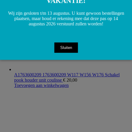
VAKANTIE!
Wij zijn gesloten t/m 13 augustus. U kunt gewoon bestellingen
plaatsen, maar houd er rekening mee dat deze pas op 14
augustus 2026 verstuurd zullen worden!
Sluiten
A1763600209 1763600209 W117 W156 W176 Schakel
pook houder unit coulisse
€
20,00
Toevoegen aan winkelwagen