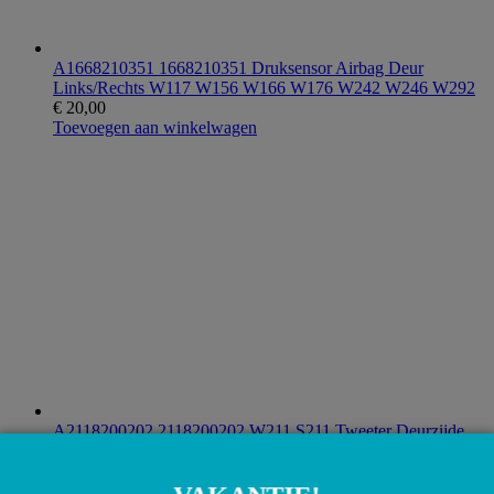
A1668210351 1668210351 Druksensor Airbag Deur
Links/Rechts W117 W156 W166 W176 W242 W246 W292
€
20,00
Toevoegen aan winkelwagen
A2118200202 2118200202 W211 S211 Tweeter Deurzijde
speaker luidspreker
€
10,00
Toevoegen aan winkelwagen