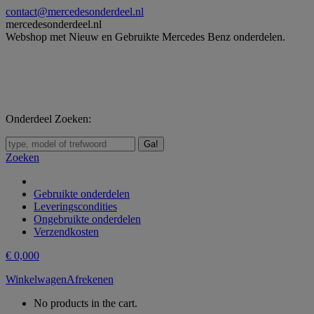
Skip
contact@mercedesonderdeel.nl
to
mercedesonderdeel.nl
content
Webshop met Nieuw en Gebruikte Mercedes Benz onderdelen.
Onderdeel Zoeken:
Zoeken:
Zoeken
Gebruikte onderdelen
Leveringscondities
Ongebruikte onderdelen
Verzendkosten
€
0,00
0
Winkelwagen
Afrekenen
No products in the cart.