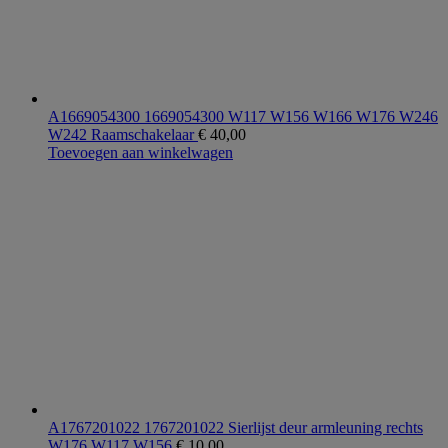
A1669054300 1669054300 W117 W156 W166 W176 W246
W242 Raamschakelaar
€
40,00
Toevoegen aan winkelwagen
A1767201022 1767201022 Sierlijst deur armleuning rechts
W176 W117 W156
€
10,00