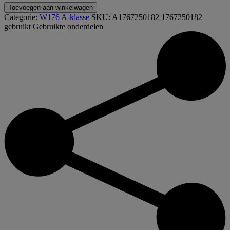
A1767250182
Toevoegen aan winkelwagen
1767250182
Categorie:
W176 A-klasse
SKU:
A1767250182 1767250182
W176
gebruikt
Gebruikte onderdelen
Sierlijst
deur
rechts
voor
buiten
aantal