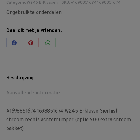
Categorie:
W245 B-Klasse
SKU:
A1698851674 1698851674
Ongebruikte onderdelen
Deel dit met je vrienden!
Share
Share
Share
on
on
on
Facebook
Pinterest
WhatsApp
Beschrijving
Aanvullende informatie
A1698851674 1698851674 W245 B-klasse Sierlijst
chroom rechts achterbumper (optie 900 extra chroom
pakket)