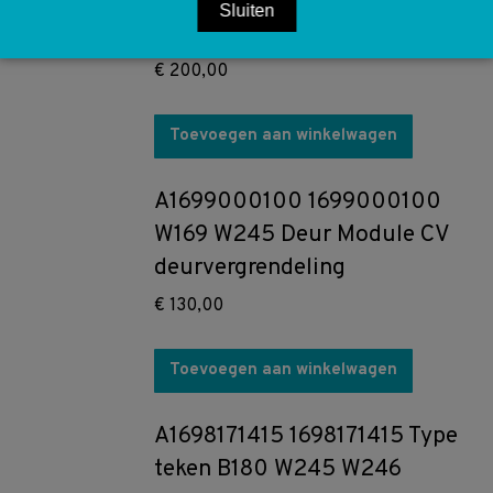
W211 W212 W216 W221 Media
Sluiten
Interface UCI
€
200,00
Toevoegen aan winkelwagen
A1699000100 1699000100
W169 W245 Deur Module CV
deurvergrendeling
€
130,00
Toevoegen aan winkelwagen
A1698171415 1698171415 Type
teken B180 W245 W246