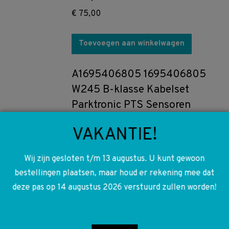
€
75,00
Toevoegen aan winkelwagen
A1695406805 1695406805
W245 B-klasse Kabelset
Parktronic PTS Sensoren
€
42,50
VAKANTIE!
Toevoegen aan winkelwagen
Wij zijn gesloten t/m 13 augustus. U kunt gewoon
bestellingen plaatsen, maar houd er rekening mee dat
A2048708626 2048708626
deze pas op 14 augustus 2026 verstuurd zullen worden!
A2049005704 2049005704
W164 W169 R171 W203 W204