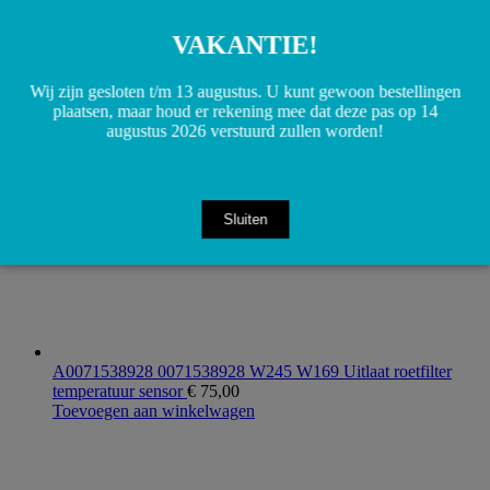
A0005831212 A0005836503 0005836503 W156 W168
W169 R170 R171 R172 W203 W204 W207 W209 W245
VAKANTIE!
W253 Tirefit banden reparatie middel
€
35,00
Toevoegen aan winkelwagen
Wij zijn gesloten t/m 13 augustus. U kunt gewoon bestellingen
plaatsen, maar houd er rekening mee dat deze pas op 14
augustus 2026 verstuurd zullen worden!
Sluiten
A0071538928 0071538928 W245 W169 Uitlaat roetfilter
temperatuur sensor
€
75,00
Toevoegen aan winkelwagen