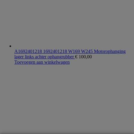
A1692401218 1692401218 W169 W245 Motorophanging
lager links achter ophangrubber
€
100,00
Toevoegen aan winkelwagen