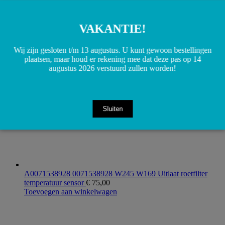
A1694201785 1694201785 W169 A-klasse Handremkabel
VAKANTIE!
voorzijde
€
30,00
Toevoegen aan winkelwagen
Wij zijn gesloten t/m 13 augustus. U kunt gewoon bestellingen
plaatsen, maar houd er rekening mee dat deze pas op 14
augustus 2026 verstuurd zullen worden!
Sluiten
A0071538928 0071538928 W245 W169 Uitlaat roetfilter
temperatuur sensor
€
75,00
Toevoegen aan winkelwagen