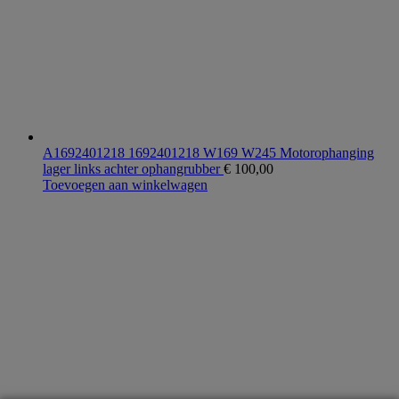
A1692401218 1692401218 W169 W245 Motorophanging
lager links achter ophangrubber
€
100,00
Toevoegen aan winkelwagen