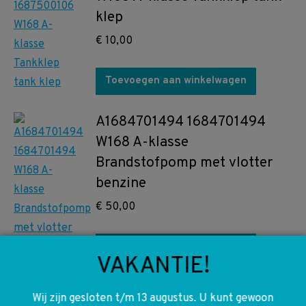
klep
€
10,00
Toevoegen aan winkelwagen
A1684701494 1684701494
W168 A-klasse
Brandstofpomp met vlotter
benzine
€
50,00
Toevoegen aan winkelwagen
VAKANTIE!
A1688801283 1688801283
Wij zijn gesloten t/m 13 augustus. U kunt gewoon