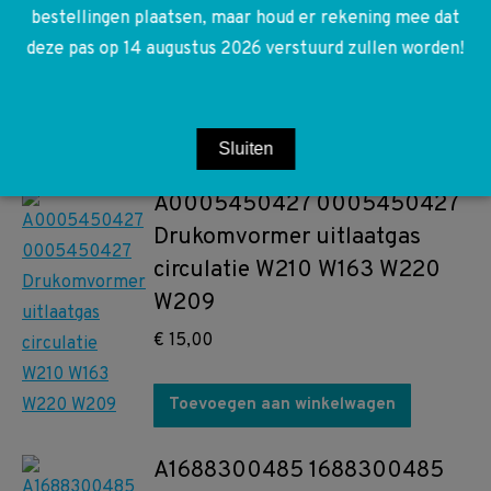
W168 Facelift gril grill
bestellingen plaatsen, maar houd er rekening mee dat
binnenwerk
deze pas op 14 augustus 2026 verstuurd zullen worden!
€
35,00
Toevoegen aan winkelwagen
Sluiten
A0005450427 0005450427
Drukomvormer uitlaatgas
circulatie W210 W163 W220
W209
€
15,00
Toevoegen aan winkelwagen
A1688300485 1688300485