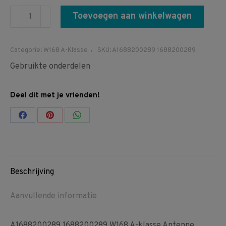
A1688200289
Toevoegen aan winkelwagen
1688200289
W168
Categorie:
W168 A-Klasse
SKU:
A1688200289 1688200289
A-
Gebruikte onderdelen
klasse
Antenne
Deel dit met je vrienden!
versterker
aantal
Share
Share
Share
on
on
on
Facebook
Pinterest
WhatsApp
Beschrijving
Aanvullende informatie
A1688200289 1688200289 W168 A-klasse Antenne