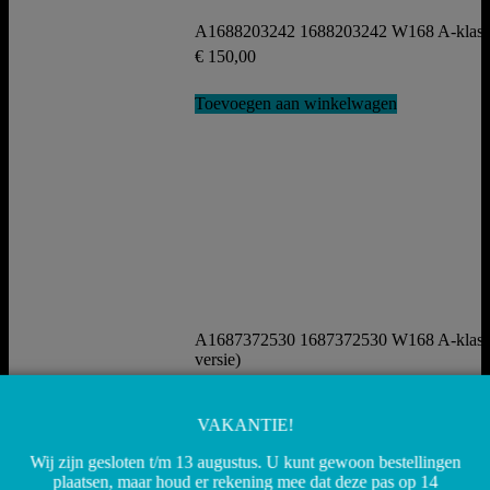
A1688203242 1688203242 W168 A-klasse
€
150,00
Toevoegen aan winkelwagen
A1687372530 1687372530 W168 A-klasse D
versie)
€
55,00
VAKANTIE!
Toevoegen aan winkelwagen
Wij zijn gesloten t/m 13 augustus. U kunt gewoon bestellingen
plaatsen, maar houd er rekening mee dat deze pas op 14