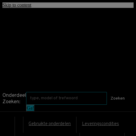
Skip to content
contact@mercedesonderdeel.nl
mercedesonderdeel.nl
Webshop met Nieuw en Gebruikte Mercedes Benz onderdelen.
Zoeken:
Onderdeel
Zoeken
Zoeken:
Gebruikte onderdelen
Leveringscondities