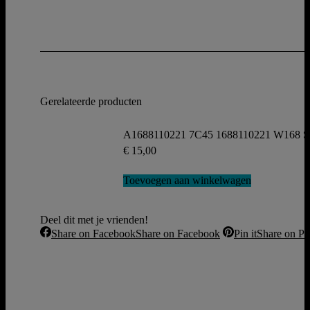
Gerelateerde producten
A1688110221 7C45 1688110221 W168 Spie
€
15,00
Toevoegen aan winkelwagen
Deel dit met je vrienden!
Share on Facebook
Share on Facebook
Pin it
Share on Pin