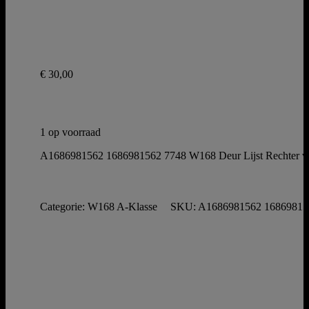
€
30,00
1 op voorraad
A1686981562 1686981562 7748 W168 Deur Lijst Rechter voo
Categorie:
W168 A-Klasse
SKU:
A1686981562 16869815