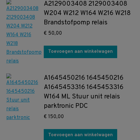
A2129003408 2129003408
W204 W212 W164 W216 W218
Brandstofpomp relais
€
50,00
Toevoegen aan winkelwagen
A1645450216 1645450216
A1645453316 1645453316
W164 ML Stuur unit relais
parktronic PDC
€
150,00
Toevoegen aan winkelwagen