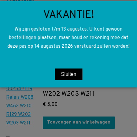
R171 W211 W219 W240 W251
VAKANTIE!
Xenon Ballast Starter
€
25,00
Wij zijn gesloten t/m 13 augustus. U kunt gewoon
bestellingen plaatsen, maar houd er rekening mee dat
Toevoegen aan winkelwagen
deze pas op 14 augustus 2026 verstuurd zullen worden!
A0025421119 0025421119
Sluiten
Relais W208 W463 W210 R129
W202 W203 W211
€
5,00
Toevoegen aan winkelwagen