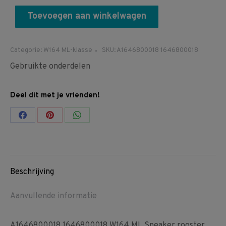
Toevoegen aan winkelwagen
Categorie:
W164 ML-klasse
SKU:
A1646800018 1646800018
Gebruikte onderdelen
Deel dit met je vrienden!
Share
Share
Share
on
on
on
Facebook
Pinterest
WhatsApp
Beschrijving
Aanvullende informatie
A1646800018 1646800018 W164 ML Speaker rooster