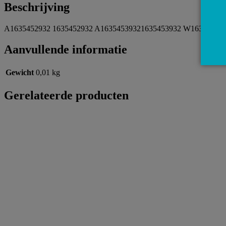
Beschrijving
A1635452932 1635452932 A16354539321635453932 W163 AAM Mod
Aanvullende informatie
Gewicht
0,01 kg
Gerelateerde producten