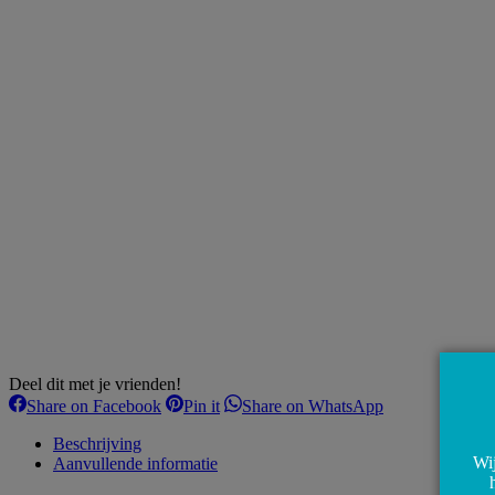
Deel dit met je vrienden!
Share
Share
Share
Share on Facebook
Pin it
Share on WhatsApp
on
on
on
Facebook
Pinterest
WhatsApp
Beschrijving
Wij
Aanvullende informatie