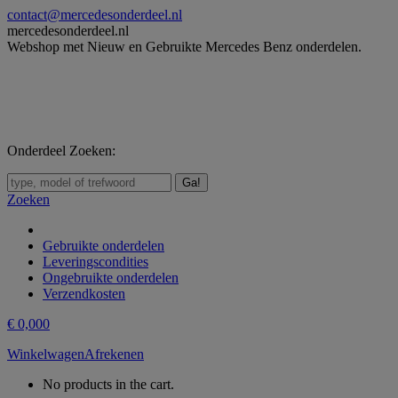
Skip
contact@mercedesonderdeel.nl
to
mercedesonderdeel.nl
content
Webshop met Nieuw en Gebruikte Mercedes Benz onderdelen.
Onderdeel Zoeken:
Zoeken:
Zoeken
Gebruikte onderdelen
Leveringscondities
Ongebruikte onderdelen
Verzendkosten
€
0,00
0
Winkelwagen
Afrekenen
No products in the cart.