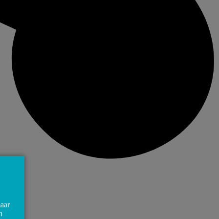
maar
n