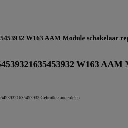
5453932 W163 AAM Module schakelaar reg
4539321635453932 W163 AAM Mo
354539321635453932
Gebruikte onderdelen