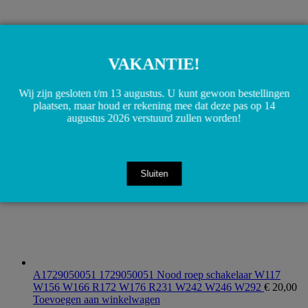
VAKANTIE!
A2469058202 2469058202 Schakelaar blok middenconsole
W117 W246 W176 W156
€
70,00
Toevoegen aan winkelwagen
Wij zijn gesloten t/m 13 augustus. U kunt gewoon bestellingen
plaatsen, maar houd er rekening mee dat deze pas op 14
augustus 2026 verstuurd zullen worden!
Sluiten
A1729050051 1729050051 Nood roep schakelaar W117
W156 W166 R172 W176 R231 W242 W246 W292
€
20,00
Toevoegen aan winkelwagen