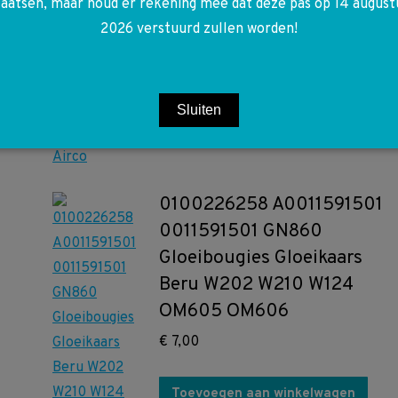
snaar icm Airco
laatsen, maar houd er rekening mee dat deze pas op 14 august
2026 verstuurd zullen worden!
€
30,00
Toevoegen aan winkelwagen
Sluiten
0100226258 A0011591501
0011591501 GN860
Gloeibougies Gloeikaars
Beru W202 W210 W124
OM605 OM606
€
7,00
Toevoegen aan winkelwagen