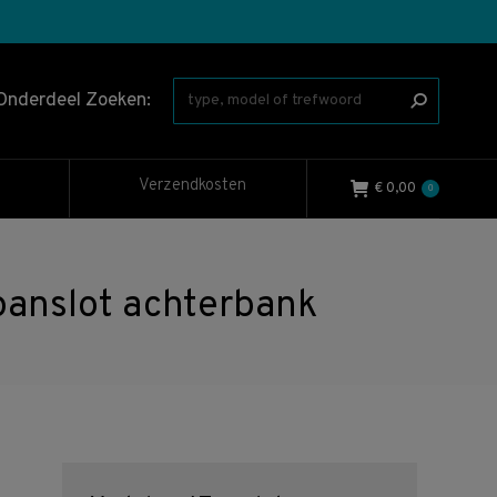
Onderdeel Zoeken:
Verzendkosten
€
0,00
0
anslot achterbank