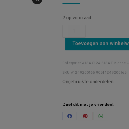
2 op voorraad
A1249200165
9051
Toevoegen aan winkel
1249200165
S124
W124
Categorie:
W124 C124 S124 E-Klasse
Gordel
SKU:
A1249200165 9051 1249200165
spanslot
Ongebruikte onderdelen
achterbank
aantal
Deel dit met je vrienden!
Share
Share
Share
on
on
on