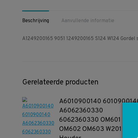
Beschrijving
Aanvullende informatie
A1249200165 9051 1249200165 S124 W124 Gordel s
Gerelateerde producten
A6010900140 601090014
A6062360330
6062360330 OM601
OM602 OM603 W201 W12