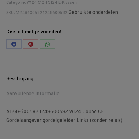
Categorie:
W124 C124 S124 E-Klasse
Gebruikte onderdelen
SKU:
A1248600582 1248600582
Deel dit met je vrienden!
Share
Share
Share
on
on
on
Facebook
Pinterest
WhatsApp
Beschrijving
Aanvullende informatie
A1248600582 1248600582 W124 Coupe CE
Gordelaangever gordelgeleider Links (zonder relais)