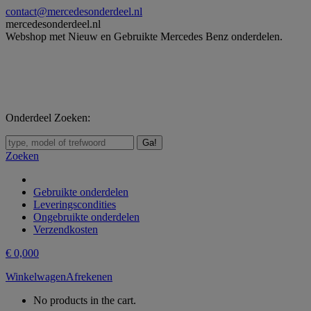
Skip
contact@mercedesonderdeel.nl
to
mercedesonderdeel.nl
content
Webshop met Nieuw en Gebruikte Mercedes Benz onderdelen.
Onderdeel Zoeken:
Zoeken:
Zoeken
Gebruikte onderdelen
Leveringscondities
Ongebruikte onderdelen
Verzendkosten
€
0,00
0
Winkelwagen
Afrekenen
No products in the cart.