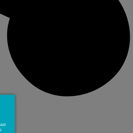
maar
n