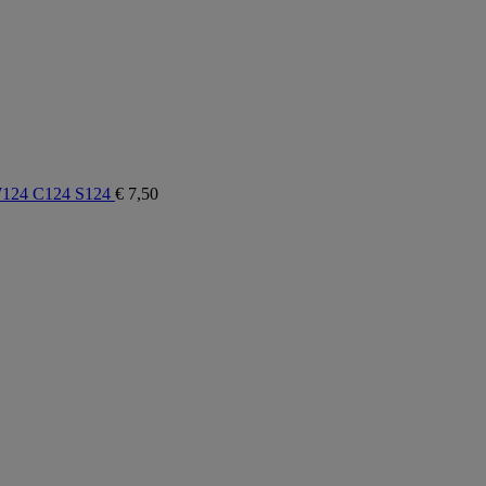
 W124 C124 S124
€
7,50