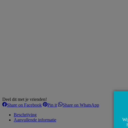
Deel dit met je vrienden!
Share
Share
Share
Share on Facebook
Pin it
Share on WhatsApp
on
on
on
Facebook
Pinterest
WhatsApp
Beschrijving
Wij
Aanvullende informatie