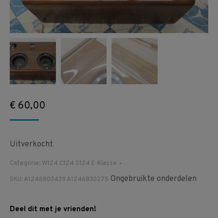
€
60,00
Uitverkocht
Categorie:
W124 C124 S124 E-Klasse
Ongebruikte onderdelen
SKU:
A1246803439 A1246830275
Deel dit met je vrienden!