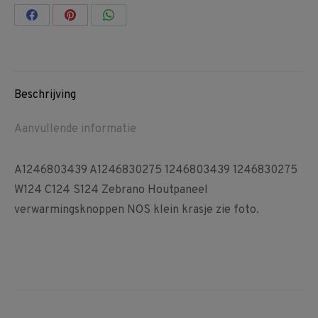
Share
Share
Share
on
on
on
Facebook
Pinterest
WhatsApp
Beschrijving
Aanvullende informatie
A1246803439 A1246830275 1246803439 1246830275
W124 C124 S124 Zebrano Houtpaneel
verwarmingsknoppen NOS klein krasje zie foto.