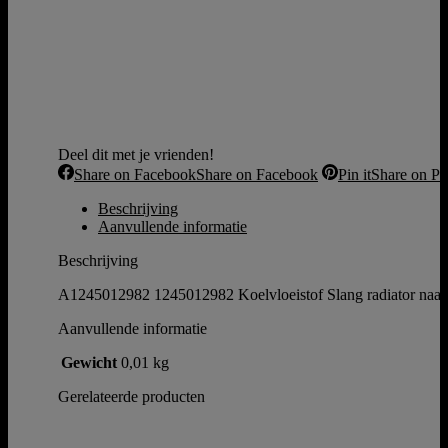
Deel dit met je vrienden!
Share on Facebook
Share on Facebook
Pin it
Share on Pin
Beschrijving
Aanvullende informatie
Beschrijving
A1245012982 1245012982 Koelvloeistof Slang radiator naa
Aanvullende informatie
Gewicht
0,01 kg
Gerelateerde producten