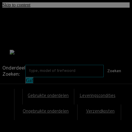
Skip to content
contact@mercedesonderdeel.nl
mercedesonderdeel.nl
Webshop met Nieuw en Gebruikte Mercedes Benz onderdelen.
Zoeken:
Onderdeel
Zoeken
Zoeken:
Gebruikte onderdelen
Leveringscondities
Ongebruikte onderdelen
Verzendkosten
€
0,00
0