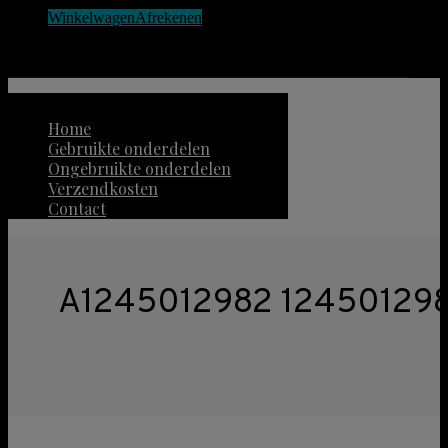
Winkelwagen
Afrekenen
No products in the cart.
Home
Gebruikte onderdelen
Ongebruikte onderdelen
Verzendkosten
Contact
A1245012982 1245012982 