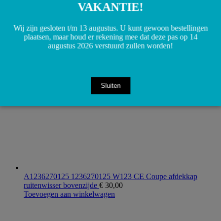
VAKANTIE!
A1237230224 1237230224 R107 W123 W126 Chromen
Wij zijn gesloten t/m 13 augustus. U kunt gewoon bestellingen
deurslot afdekkap rechts
€
5,00
plaatsen, maar houd er rekening mee dat deze pas op 14
Toevoegen aan winkelwagen
augustus 2026 verstuurd zullen worden!
Sluiten
A1236270125 1236270125 W123 CE Coupe afdekkap
ruitenwisser bovenzijde
€
30,00
Toevoegen aan winkelwagen