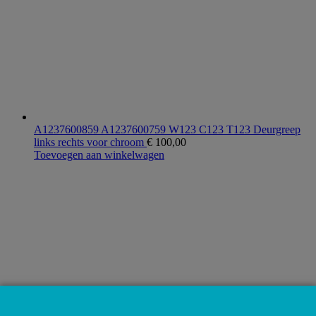
A1237600859 A1237600759 W123 C123 T123 Deurgreep
links rechts voor chroom
€
100,00
Toevoegen aan winkelwagen