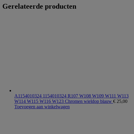
Gerelateerde producten
A1154010324 1154010324 R107 W108 W109 W111 W113
W114 W115 W116 W123 Chromen wieldop blauw
€
25,00
Toevoegen aan winkelwagen