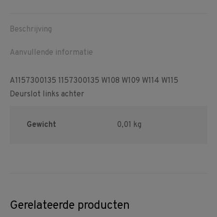
Facebook
Pinterest
WhatsApp
Beschrijving
Aanvullende informatie
A1157300135 1157300135 W108 W109 W114 W115
Deurslot links achter
Gewicht
0,01 kg
Gerelateerde producten