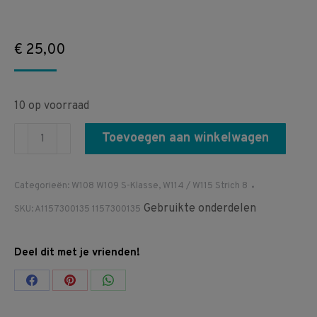
€
25,00
10 op voorraad
A1157300135
Toevoegen aan winkelwagen
1157300135
W108
Categorieën:
W108 W109 S-Klasse
,
W114 / W115 Strich 8
W109
Gebruikte onderdelen
SKU:
A1157300135 1157300135
W114
W115
Deurslot
Deel dit met je vrienden!
links
Share
Share
Share
achter
aantal
on
on
on