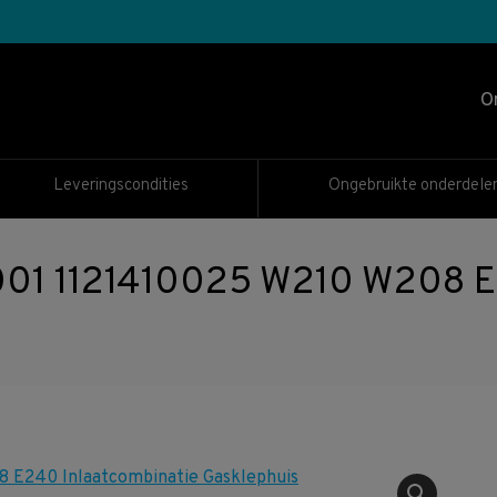
O
Leveringscondities
Ongebruikte onderdele
01 1121410025 W210 W208 E2