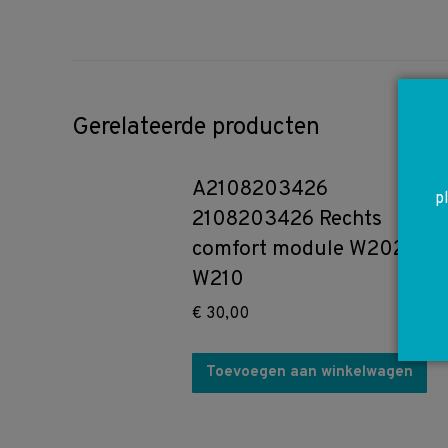
Gerelateerde producten
A2108203426
p
2108203426 Rechts
comfort module W202
W210
€
30,00
Toevoegen aan winkelwagen