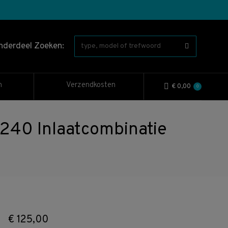
nderdeel Zoeken:
n
Verzendkosten
€
0,00
0
40 Inlaatcombinatie
€
125,00