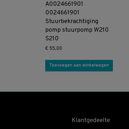
A0024661901
0024661901
Stuurbekrachtiging
pomp stuurpomp W210
S210
€
55,00
Toevoegen aan winkelwagen
Klantgedeelte