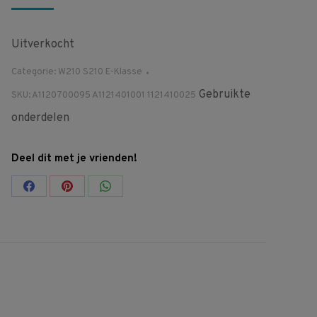
Uitverkocht
Categorie:
W210 S210 E-Klasse
Gebruikte
SKU:
A1120700095 A1121401001 1121410025
onderdelen
Deel dit met je vrienden!
Share
Share
Share
on
on
on
Facebook
Pinterest
WhatsApp