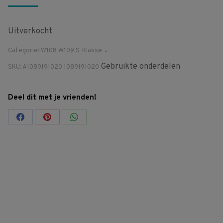
Uitverkocht
Categorie:
W108 W109 S-Klasse
Gebruikte onderdelen
SKU:
A1089191020 1089191020
Deel dit met je vrienden!
Share
Share
Share
on
on
on
Facebook
Pinterest
WhatsApp