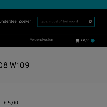
Onderdeel Zoeken:
Verzendkosten
€
0,00
0
108 W109
€
5,00