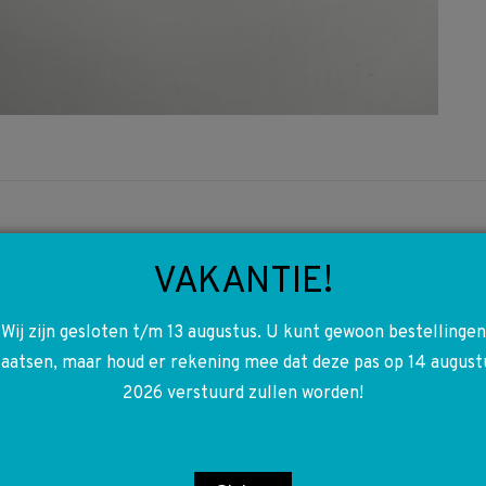
VAKANTIE!
Wij zijn gesloten t/m 13 augustus. U kunt gewoon bestellingen
laatsen, maar houd er rekening mee dat deze pas op 14 august
2026 verstuurd zullen worden!