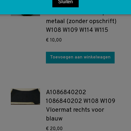
Sluiten
A1020180302
1020180302 Olie dop
metaal (zonder opschrift)
W108 W109 W114 W115
€
10,00
Toevoegen aan winkelwagen
A1086840202
1086840202 W108 W109
Vloermat rechts voor
blauw
€
20,00