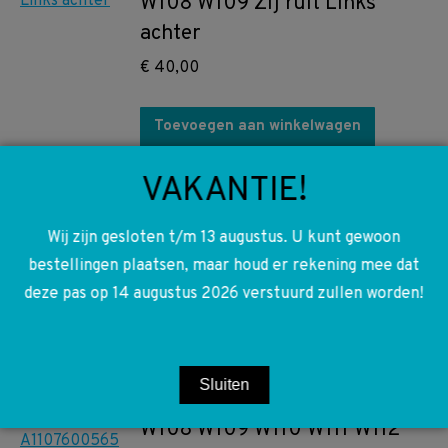
W108 W109 Zij ruit Links
achter
€
40,00
Toevoegen aan winkelwagen
VAKANTIE!
A1118870079 1118870079
W108 W109 Motorkap veren
Wij zijn gesloten t/m 13 augustus. U kunt gewoon
€
20,00
bestellingen plaatsen, maar houd er rekening mee dat
deze pas op 14 augustus 2026 verstuurd zullen worden!
Toevoegen aan winkelwagen
A1107600565 1107600565
Sluiten
A1107600565 1107600565
W108 W109 W110 W111 W112