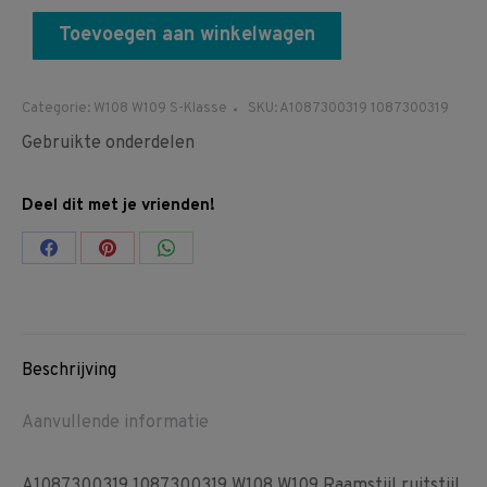
Toevoegen aan winkelwagen
Categorie:
W108 W109 S-Klasse
SKU:
A1087300319 1087300319
Gebruikte onderdelen
Deel dit met je vrienden!
Share
Share
Share
on
on
on
Facebook
Pinterest
WhatsApp
Beschrijving
Aanvullende informatie
A1087300319 1087300319 W108 W109 Raamstijl ruitstijl