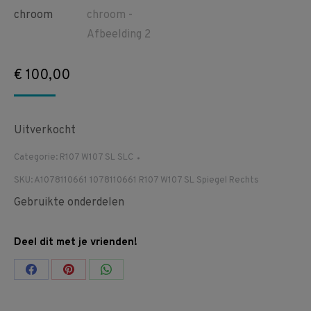
€
100,00
Uitverkocht
Categorie:
R107 W107 SL SLC
SKU:
A1078110661 1078110661 R107 W107 SL Spiegel Rechts
Gebruikte onderdelen
Deel dit met je vrienden!
Share
Share
Share
on
on
on