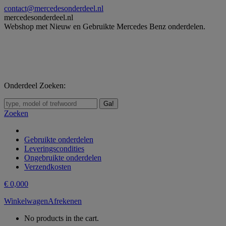
Skip
contact@mercedesonderdeel.nl
to
mercedesonderdeel.nl
content
Webshop met Nieuw en Gebruikte Mercedes Benz onderdelen.
Onderdeel Zoeken:
Zoeken:
Zoeken
Gebruikte onderdelen
Leveringscondities
Ongebruikte onderdelen
Verzendkosten
€
0,00
0
Winkelwagen
Afrekenen
No products in the cart.