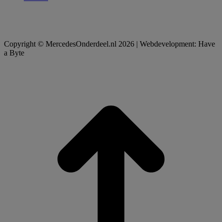
Copyright © MercedesOnderdeel.nl 2026 | Webdevelopment: Have
a Byte
t
T