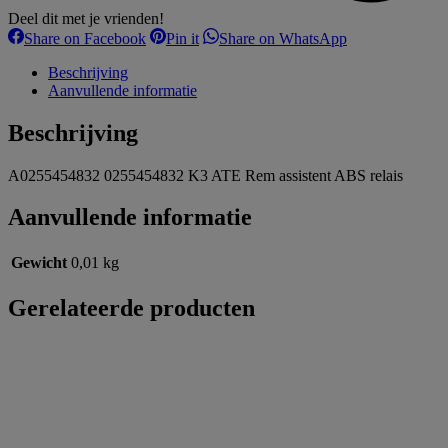
Deel dit met je vrienden!
Share
Share
Share
Share on Facebook
Pin it
Share on WhatsApp
on
on
on
Facebook
Pinterest
WhatsApp
Beschrijving
Aanvullende informatie
Beschrijving
A0255454832 0255454832 K3 ATE Rem assistent ABS relais
Aanvullende informatie
Gewicht
0,01 kg
Gerelateerde producten