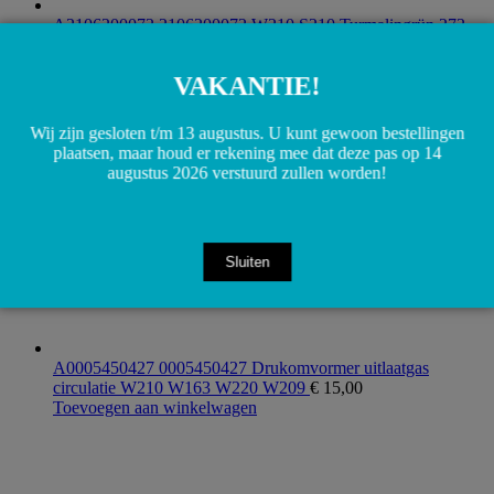
A2106200072 2106200072 W210 S210 Turmalingrün 272
Slotplaat voorkant
€
15,00
Toevoegen aan winkelwagen
VAKANTIE!
Wij zijn gesloten t/m 13 augustus. U kunt gewoon bestellingen
plaatsen, maar houd er rekening mee dat deze pas op 14
augustus 2026 verstuurd zullen worden!
Sluiten
A0005450427 0005450427 Drukomvormer uitlaatgas
circulatie W210 W163 W220 W209
€
15,00
Toevoegen aan winkelwagen