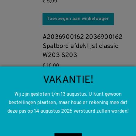
€
5,00
Toevoegen aan winkelwagen
A2036900162 2036900162
Spatbord afdeklijst classic
W203 S203
€
10,00
VAKANTIE!
Toevoegen aan winkelwagen
Wij zijn gesloten t/m 13 augustus. U kunt gewoon
A2038216258 2038216258
bestellingen plaatsen, maar houd er rekening mee dat
Dashboard schakelaars
deze pas op 14 augustus 2026 verstuurd zullen worden!
gevarenlicht alarm W203
S203