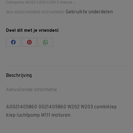
Categorie:
W203 S203 C203 C-klasse
Gebruikte onderdelen
SKU:
A0021405860 0021405860
Deel dit met je vrienden!
Share
Share
Share
on
on
on
Facebook
Pinterest
WhatsApp
Beschrijving
Aanvullende informatie
A0021405860 0021405860 W202 W203 combiklep
klep luchtpomp M111 motoren