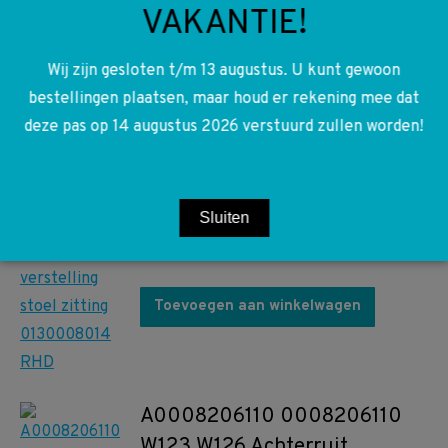
€
30,00
VAKANTIE!
Toevoegen aan winkelwagen
Wij zijn gesloten t/m 13 augustus. U kunt gewoon
bestellingen plaatsen, maar houd er rekening mee dat
A0028204742 0028204742
deze pas op 14 augustus 2026 verstuurd zullen worden!
W126 C126 Motor elektrische
verstelling stoel zitting
0130008014 RHD
Sluiten
€
40,00
Toevoegen aan winkelwagen
A0008206110 0008206110
W123 W126 Achterruit