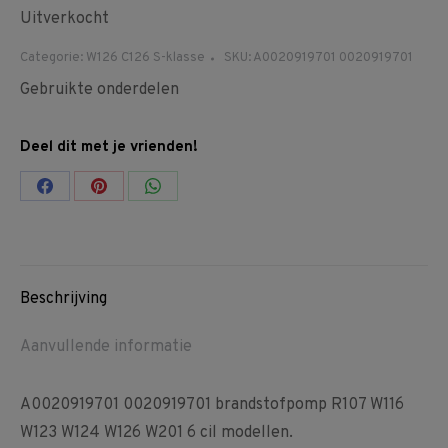
Uitverkocht
Categorie:
W126 C126 S-klasse
SKU:
A0020919701 0020919701
Gebruikte onderdelen
Deel dit met je vrienden!
Share
Share
Share
on
on
on
Facebook
Pinterest
WhatsApp
Beschrijving
Aanvullende informatie
A0020919701 0020919701 brandstofpomp R107 W116
W123 W124 W126 W201 6 cil modellen.