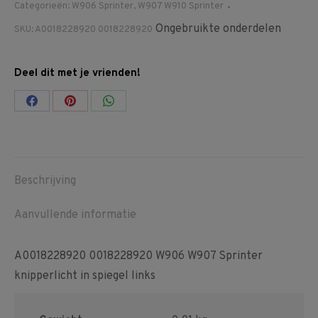
Categorieën:
W906 Sprinter
,
W907 W910 Sprinter
Ongebruikte onderdelen
SKU:
A0018228920 0018228920
Deel dit met je vrienden!
Share
Share
Share
on
on
on
Facebook
Pinterest
WhatsApp
Beschrijving
Aanvullende informatie
A0018228920 0018228920 W906 W907 Sprinter
knipperlicht in spiegel links