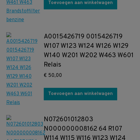
Toevoegen aan winkelwagen
A0015426719 0015426719
W107 W123 W124 W126 W129
W140 W201 W202 W463 W601
Relais
€
50,00
Toevoegen aan winkelwagen
N072601012803
N000000008162 64 R107
W114 W115 W116 W123 W124