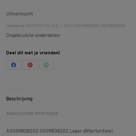
Uitverkocht
Categorie:
W107 R107 SL SLC
SKU:
A0009808202 0009808202
Ongebruikte onderdelen
Deel dit met je vrienden!
Share
Share
Share
on
on
on
Facebook
Pinterest
WhatsApp
Beschrijving
Aanvullende informatie
A0009808202 0009808202 Lager differtentieel